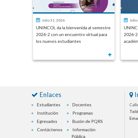
Julio 31, 2026
Julio
so del
UNINCOL da la bienvenida al semestre
UNINCO
. Santos
2026-2 con un encuentro virtual para
2026-2
ico de
los nuevos estudiantes
académ
ia Europea
Enlaces
I
Estudiantes
Docentes
Call
Tel
Institución
Programas
Emai
Egresados
Buzón de PQRS
Contáctenos
Información
Pública