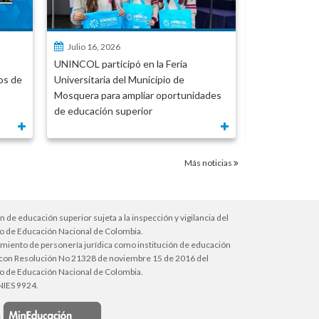
Julio 16, 2026
Julio 03, 20
UNINCOL participó en la Feria
UNINCOL dest
os de
Universitaria del Municipio de
presidente de
Mosquera para ampliar oportunidades
Gracia Villar
de educación superior
Número de la
de Doctores
Más noticias
ón de educación superior sujeta a la inspección y vigilancia del
io de Educación Nacional de Colombia.
miento de personería jurídica como institución de educación
 con Resolución No 21328 de noviembre 15 de 2016 del
io de Educación Nacional de Colombia.
NIES 9924.