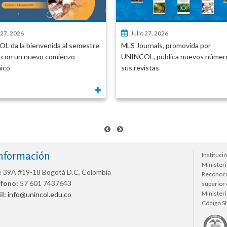
 27, 2026
Julio 27, 2026
L da la bienvenida al semestre
MLS Journals, promovida por
 con un nuevo comienzo
UNINCOL, publica nuevos númer
ico
sus revistas
nformación
Instituci
Minister
e 39A #19-18 Bogotá D.C, Colombia
Reconoci
éfono:
57 601 7437643
superior
Minister
l:
info@unincol.edu.co
Código S