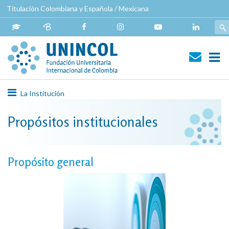
Pasar
Titulación Colombiana y Española / Mexicana
al
contenido
principal
Navegación
La Institución
principal
Propósitos institucionales
Propósito general