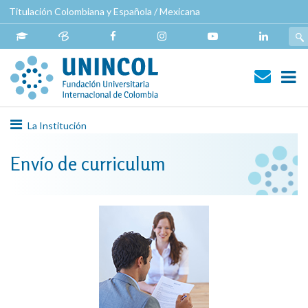
Pasar
Titulación Colombiana y Española / Mexicana
al
contenido
principal
Navegación
La Institución
principal
Envío de curriculum