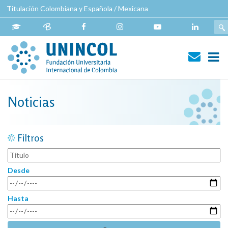
Pasar
Titulación Colombiana y Española / Mexicana
al
contenido
principal
Navegación
principal
Noticias
Filtros
Desde
Hasta