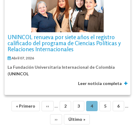
UNINCOL renueva por siete años el registro
calificado del programa de Ciencias Políticas y
Relaciones Internacionales
Abril 07, 2026
La Fundación Universitaria Internacional de Colombia
(
UNINCOL
Leer noticia completa
Paginación
Primera
« Primero
Página
‹‹
…
Página
2
Página
3
Página
4
Página
5
Página
6
…
página
anterior
actual
Siguiente
››
Última
Último »
página
página