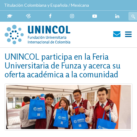
Pasar
Titulación Colombiana y Española / Mexicana
al
contenido
principal
Navegación
UNINCOL participa en la Feria
principal
Universitaria de Funza y acerca su
oferta académica a la comunidad