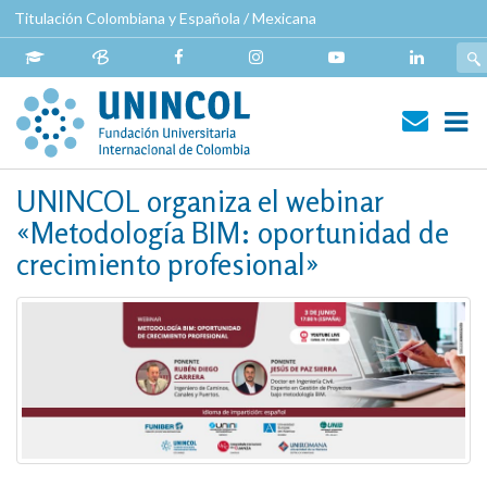
Pasar
Titulación Colombiana y Española / Mexicana
al
contenido
principal
Navegación
UNINCOL organiza el webinar
principal
«Metodología BIM: oportunidad de
crecimiento profesional»