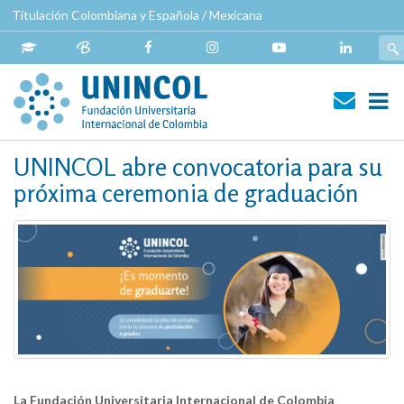
Pasar
Titulación Colombiana y Española / Mexicana
al
contenido
principal
Navegación
UNINCOL abre convocatoria para su
principal
próxima ceremonia de graduación
La Fundación Universitaria Internacional de Colombia