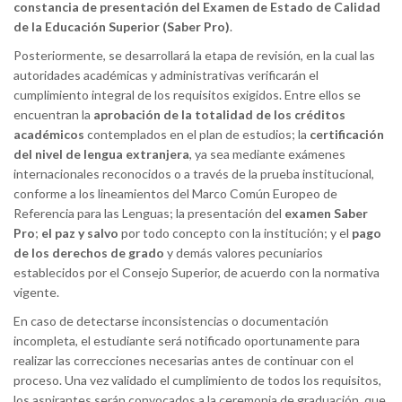
constancia de presentación del Examen de Estado de Calidad
de la Educación Superior (Saber Pro)
.
Posteriormente, se desarrollará la etapa de revisión, en la cual las
autoridades académicas y administrativas verificarán el
cumplimiento integral de los requisitos exigidos. Entre ellos se
encuentran la
aprobación de la totalidad de los créditos
académicos
contemplados en el plan de estudios; la
certificación
del nivel de lengua extranjera
, ya sea mediante exámenes
internacionales reconocidos o a través de la prueba institucional,
conforme a los lineamientos del Marco Común Europeo de
Referencia para las Lenguas; la presentación del
examen Saber
Pro
;
el paz y salvo
por todo concepto con la institución; y el
pago
de los derechos de grado
y demás valores pecuniarios
establecidos por el Consejo Superior, de acuerdo con la normativa
vigente.
En caso de detectarse inconsistencias o documentación
incompleta, el estudiante será notificado oportunamente para
realizar las correcciones necesarias antes de continuar con el
proceso. Una vez validado el cumplimiento de todos los requisitos,
los aspirantes serán convocados a la ceremonia de graduación, que