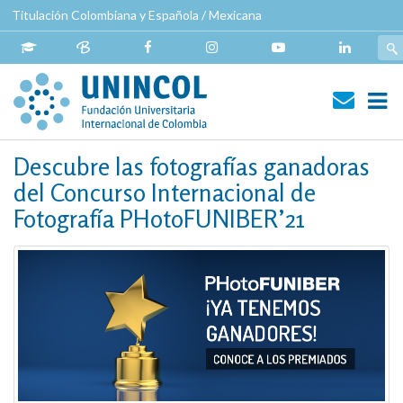
Pasar
Titulación Colombiana y Española / Mexicana
al
contenido
principal
Navegación
Descubre las fotografías ganadoras
principal
del Concurso Internacional de
Fotografía PHotoFUNIBER’21